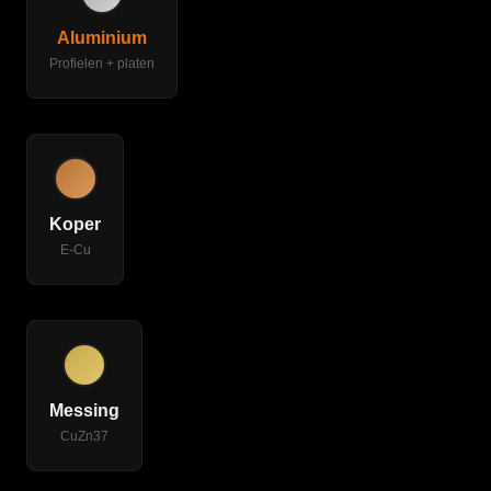
Aluminium
Profielen + platen
Contacten, elektronica.
Koper
E-Cu
Bimetalen op aanvraag.
Messing
CuZn37