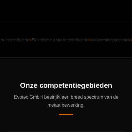
industrie
Elektrische apparatenindustrie
Verwarmingstechniek
Verlich
Onze competentiegebieden
Evotec GmbH bestrijkt een breed spectrum van de
metaalbewerking.