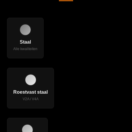
Koudgewalst, verzinkt, constructiestaal. 0,2–15 mm.
Staal
Alle kwaliteiten
1.4301, 1.4404.
Roestvast staal
V2A / V4A
AlMg3, AlMgSi.