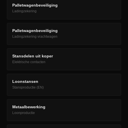
Palletwagenbeveiliging
Ladingzekering
Palletwagenbeveiliging
Ladingzekering vrachtwagen
Stansdelen uit koper
Elektrische contacten
Loonstansen
Stansproductie (EN)
Metaalbewerking
Loonproductie