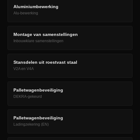
Aluminiumbewerking
Alu-bewerking
Montage van samenstellingen
Inbouwklare samenstellingen
Stansdelen uit roestvast staal
V2A en V4A
Palletwagenbeveiliging
DEKRA-gekeurd
Palletwagenbeveiliging
Ladingzekering (EN)