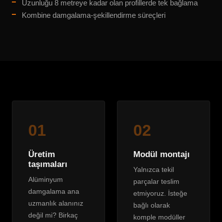
Uzunluğu 8 metreye kadar olan profillerde tek bağlama
Kombine damgalama-şekillendirme süreçleri
01
02
Üretim
Modül montajı
taşımaları
Yalnızca tekil
Alüminyum
parçalar teslim
damgalama ana
etmiyoruz. İsteğe
uzmanlık alanınız
bağlı olarak
değil mi? Birkaç
komple modüller