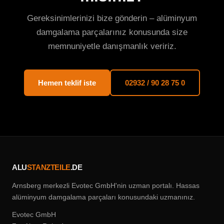
Gereksinimlerinizi bize gönderin – alüminyum
damgalama parçalarınız konusunda size
memnuniyetle danışmanlık veririz.
Hemen teklif iste
02932 / 90 28 75 0
ALU
STANZTEILE
.DE
Arnsberg merkezli Evotec GmbH'nin uzman portalı. Hassas
alüminyum damgalama parçaları konusundaki uzmanınız.
Evotec GmbH