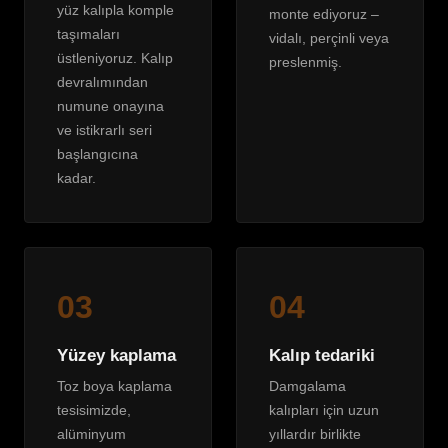
yüz kalıpla komple
monte ediyoruz –
taşımaları
vidalı, perçinli veya
üstleniyoruz. Kalıp
preslenmiş.
devralımından
numune onayına
ve istikrarlı seri
başlangıcına
kadar.
03
04
Yüzey kaplama
Kalıp tedariki
Toz boya kaplama
Damgalama
tesisimizde,
kalıpları için uzun
alüminyum
yıllardır birlikte