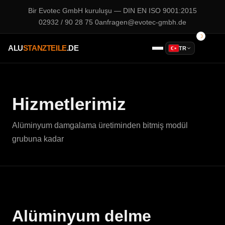
Bir
Evotec GmbH
kuruluşu — DIN EN ISO 9001:2015
02932 / 90 28 75 0
anfragen@evotec-gmbh.de
ALU
STANZTEILE
.DE
TR
Hizmetlerimiz
Alüminyum damgalama üretiminden bitmiş modül
grubuna kadar
Alüminyum delme