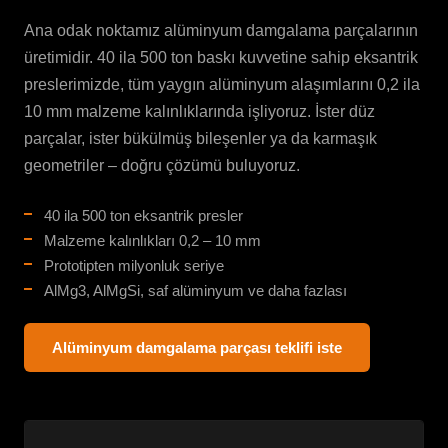
Ana odak noktamız alüminyum damgalama parçalarının
üretimidir. 40 ila 500 ton baskı kuvvetine sahip eksantrik
preslerimizde, tüm yaygın alüminyum alaşımlarını 0,2 ila
10 mm malzeme kalınlıklarında işliyoruz. İster düz
parçalar, ister bükülmüş bileşenler ya da karmaşık
geometriler – doğru çözümü buluyoruz.
40 ila 500 ton eksantrik presler
Malzeme kalınlıkları 0,2 – 10 mm
Prototipten milyonluk seriye
AlMg3, AlMgSi, saf alüminyum ve daha fazlası
Alüminyum damgalama parçası teklifi iste